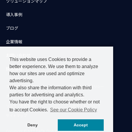
ソリューションマップ
導入事例
ブログ
企業情報
お問い合わせ
This website uses Cookies to provide a
better experience. We use them to analyze
採用情報
how our sites are used and optimize
advertising.
プライバシーポリシー
セキュリティポリシー
We also share the information with third
parties for advertising and analytics.
クッキー（Cookie）ポリシー
ISMS認証
You have the right to choose whether or not
リンク・免責事項
このサイトについて
to accept Cookies.
See our Cookie Policy
サイトマップ
Deny
Accept
Copyright © NTT DATA Global Solutions Corporation