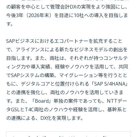
の顧客を中心として管理会計
DX
の実現をより強固にし、
今後
3
年（
2026
年末）を目途に
10
社への導入を目指しま
す。
SAPビジネスにおけるエコパートナーを拡充すること
で、アライアンスによる新たなビジネスモデルの創出を
目指します。また、両社は、それぞれが持つコンサルテ
ィング力や導入実績、経験やノウハウを活用して、共同
で
SAP
システムの構築、マイグレーション等を行うとと
もに、デジタルコアと位置付けられる「
SAP S/4HANA
」
との連携を強化し、両社のノウハウを活用していきま
す。また、「
Board
」単独の案件であっても、
NTT
デー
タ
GSL
と
T4C
両社のノウハウや経験を活用し、基幹系と
の連携による、
DX
化を実現します。