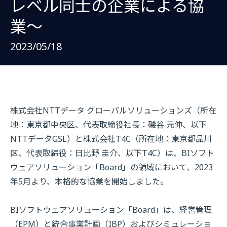
レベル同士の企業による協
業～
2023/05/18
株式会社
NTT
データ グローバルソリューションズ（所在
地：東京都中央区、代表取締役社長：磯谷 元伸、以下
NTT
データ
GSL
）と株式会社
T4C
（所在地：東京都品川
区、代表取締役：日比野 圭介、以下
T4C
）は、
BI
ソフト
ウェアソリューション「
Board
」の領域において、
2023
年
5
月より、本格的な協業を開始しました。
BIソフトウェアソリューション「
Board
」は、経営管理
（
EPM
）と統合事業計画（
IBP
）およびシミュレーショ