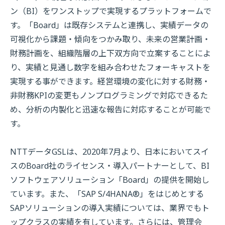
ン（
BI
）をワンストップで実現するプラットフォームで
す。「
Board
」は既存システムと連携し、実績データの
可視化から課題・傾向をつかみ取り、未来の営業計画・
財務計画を、組織階層の上下双方向で立案することによ
り、実績と見通し数字を組み合わせたフォーキャストを
実現する事ができます。経営環境の変化に対する財務・
非財務
KPI
の変更もノンプログラミングで対応できるた
め、分析の内製化と迅速な報告に対応することが可能で
す。
NTTデータ
GSL
は、
2020
年
7
月より、日本においてスイ
スの
Board
社のライセンス・導入パートナーとして、
BI
ソフトウェアソリューション「
Board
」の提供を開始し
ています。また、「
SAP S/4HANA®
」をはじめとする
SAP
ソリューションの導入実績については、業界でもト
ップクラスの実績を有しています。さらには、管理会