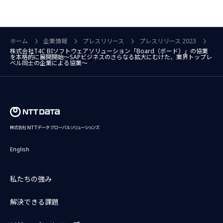
ホーム
企業情報
プレスリリース
プレスリリース 2023
株式会社T4C BIソフトウェアソリューション「Board（ボード）」の協業
を本格的に展開開始～SAPビジネスのさらなる拡大にむけた、業界トップレ
ベル同士の企業による協業～
English
私たちの強み
解決できる課題