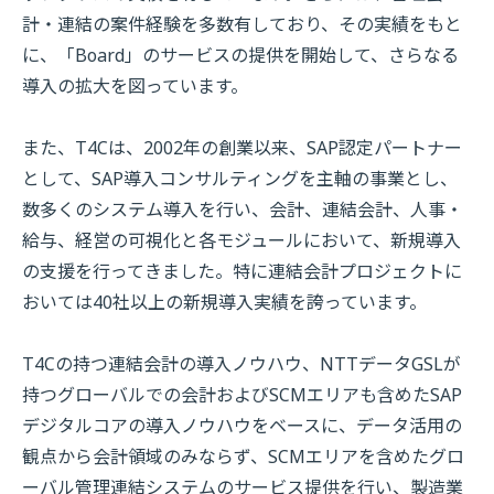
計・連結の案件経験を多数有しており、その実績をもと
に、「
Board
」のサービスの提供を開始して、さらなる
導入の拡大を図っています。
また、
T4C
は、
2002
年の創業以来、
SAP
認定パートナー
として、
SAP
導入コンサルティングを主軸の事業とし、
数多くのシステム導入を行い、会計、連結会計、人事・
給与、経営の可視化と各モジュールにおいて、新規導入
の支援を行ってきました。特に連結会計プロジェクトに
おいては
40
社以上の新規導入実績を誇っています。
T4Cの持つ連結会計の導入ノウハウ、
NTT
データ
GSL
が
持つグローバルでの会計および
SCM
エリアも含めた
SAP
デジタルコアの導入ノウハウをベースに、データ活用の
観点から会計領域のみならず、
SCM
エリアを含めたグロ
ーバル管理連結システムのサービス提供を行い、製造業