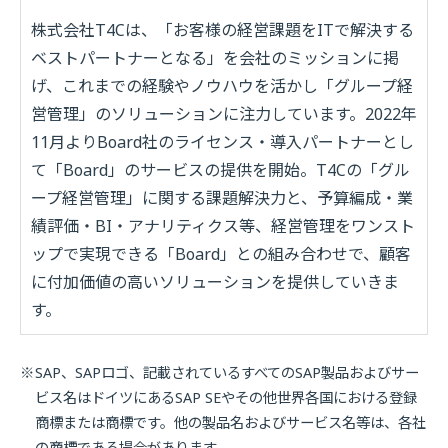
株式会社
T4C
は、「お客様の経営課題を
IT
で解決する
ベストパートナーとなる」を会社のミッションに掲
げ、これまでの経験やノウハウを活かし「グループ経
営管理」のソリューションに注力しています。
2022
年
11
月より
Board
社のライセンス・導入パートナーとし
て「
Board
」のサービスの提供を開始。
T4C
の「グル
ープ経営管理」に関する課題解決力と、予算編成・業
績評価・
BI
・アナリティクス等、経営管理をワンスト
ップで実現できる「
Board
」との組み合わせで、顧客
に付加価値の高いソリューションを提供していきま
す。
SAP、SAPロゴ、記載されているすべてのSAP製品およびサー
ビス名はドイツにあるSAP SEやその他世界各国における登録
商標または商標です。他の製品名およびサービス名等は、各社
の商標である場合があります。