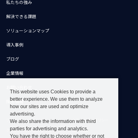
私たちの強み
解決できる課題
ソリューションマップ
導入事例
ブログ
企業情報
お問い合わせ
This website uses Cookies to provide a
better experience. We use them to analyze
採用情報
how our sites are used and optimize
advertising.
プライバシーポリシー
セキュリティポリシー
We also share the information with third
parties for advertising and analytics.
クッキー（Cookie）ポリシー
ISMS認証
You have the right to choose whether or not